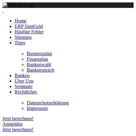
Home
ERP StartGeld
Häufige Fehler
Stimmen
Tipps
Businessplan
Finanzplan
Bankenwahl
Bankgespräch
Banken
Über Uns
Seminare
Rechtliches
Datenschutzerklärung
Impressum
Jetzt berechnen!
Anmelden
Jetzt berechnen!