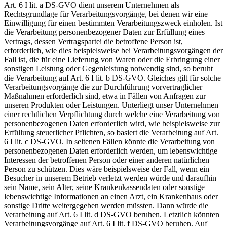
Art. 6 I lit. a DS-GVO dient unserem Unternehmen als
Rechtsgrundlage für Verarbeitungsvorgänge, bei denen wir eine
Einwilligung für einen bestimmten Verarbeitungszweck einholen. Ist
die Verarbeitung personenbezogener Daten zur Erfüllung eines
Vertrags, dessen Vertragspartei die betroffene Person ist,
erforderlich, wie dies beispielsweise bei Verarbeitungsvorgängen der
Fall ist, die für eine Lieferung von Waren oder die Erbringung einer
sonstigen Leistung oder Gegenleistung notwendig sind, so beruht
die Verarbeitung auf Art. 6 I lit. b DS-GVO. Gleiches gilt für solche
Verarbeitungsvorgänge die zur Durchführung vorvertraglicher
Maßnahmen erforderlich sind, etwa in Fällen von Anfragen zur
unseren Produkten oder Leistungen. Unterliegt unser Unternehmen
einer rechtlichen Verpflichtung durch welche eine Verarbeitung von
personenbezogenen Daten erforderlich wird, wie beispielsweise zur
Erfüllung steuerlicher Pflichten, so basiert die Verarbeitung auf Art.
6 I lit. c DS-GVO. In seltenen Fällen könnte die Verarbeitung von
personenbezogenen Daten erforderlich werden, um lebenswichtige
Interessen der betroffenen Person oder einer anderen natürlichen
Person zu schützen. Dies wäre beispielsweise der Fall, wenn ein
Besucher in unserem Betrieb verletzt werden würde und daraufhin
sein Name, sein Alter, seine Krankenkassendaten oder sonstige
lebenswichtige Informationen an einen Arzt, ein Krankenhaus oder
sonstige Dritte weitergegeben werden müssten. Dann würde die
Verarbeitung auf Art. 6 I lit. d DS-GVO beruhen. Letztlich könnten
Verarbeitungsvorgänge auf Art. 6 I lit. f DS-GVO beruhen. Auf