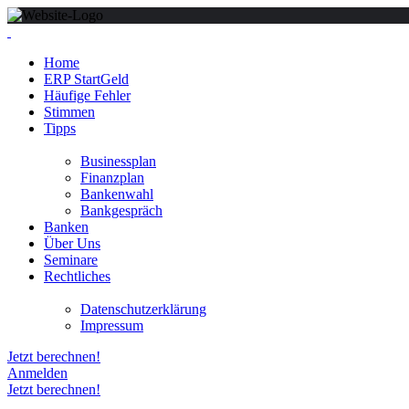
Home
ERP StartGeld
Häufige Fehler
Stimmen
Tipps
Businessplan
Finanzplan
Bankenwahl
Bankgespräch
Banken
Über Uns
Seminare
Rechtliches
Datenschutzerklärung
Impressum
Jetzt berechnen!
Anmelden
Jetzt berechnen!