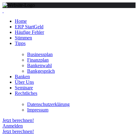
Home
ERP StartGeld
Häufige Fehler
Stimmen
Tipps
Businessplan
Finanzplan
Bankenwahl
Bankgespräch
Banken
Über Uns
Seminare
Rechtliches
Datenschutzerklärung
Impressum
Jetzt berechnen!
Anmelden
Jetzt berechnen!