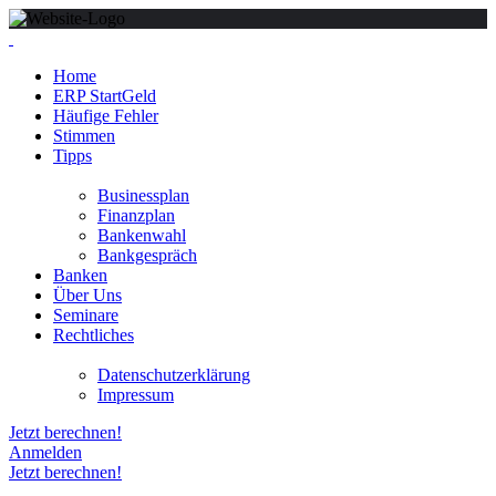
Home
ERP StartGeld
Häufige Fehler
Stimmen
Tipps
Businessplan
Finanzplan
Bankenwahl
Bankgespräch
Banken
Über Uns
Seminare
Rechtliches
Datenschutzerklärung
Impressum
Jetzt berechnen!
Anmelden
Jetzt berechnen!