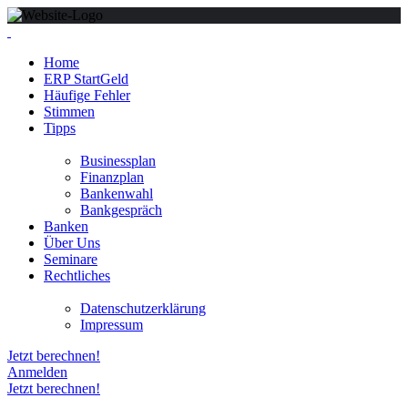
Home
ERP StartGeld
Häufige Fehler
Stimmen
Tipps
Businessplan
Finanzplan
Bankenwahl
Bankgespräch
Banken
Über Uns
Seminare
Rechtliches
Datenschutzerklärung
Impressum
Jetzt berechnen!
Anmelden
Jetzt berechnen!