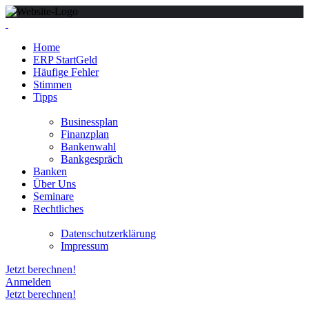
Home
ERP StartGeld
Häufige Fehler
Stimmen
Tipps
Businessplan
Finanzplan
Bankenwahl
Bankgespräch
Banken
Über Uns
Seminare
Rechtliches
Datenschutzerklärung
Impressum
Jetzt berechnen!
Anmelden
Jetzt berechnen!