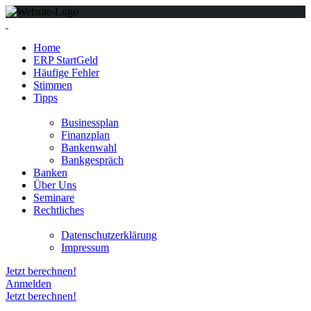
Home
ERP StartGeld
Häufige Fehler
Stimmen
Tipps
Businessplan
Finanzplan
Bankenwahl
Bankgespräch
Banken
Über Uns
Seminare
Rechtliches
Datenschutzerklärung
Impressum
Jetzt berechnen!
Anmelden
Jetzt berechnen!