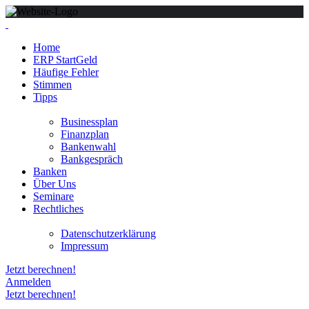
Home
ERP StartGeld
Häufige Fehler
Stimmen
Tipps
Businessplan
Finanzplan
Bankenwahl
Bankgespräch
Banken
Über Uns
Seminare
Rechtliches
Datenschutzerklärung
Impressum
Jetzt berechnen!
Anmelden
Jetzt berechnen!