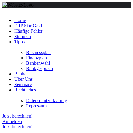
Home
ERP StartGeld
Häufige Fehler
Stimmen
Tipps
Businessplan
Finanzplan
Bankenwahl
Bankgespräch
Banken
Über Uns
Seminare
Rechtliches
Datenschutzerklärung
Impressum
Jetzt berechnen!
Anmelden
Jetzt berechnen!