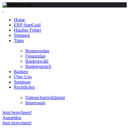
Home
ERP StartGeld
Häufige Fehler
Stimmen
Tipps
Businessplan
Finanzplan
Bankenwahl
Bankgespräch
Banken
Über Uns
Seminare
Rechtliches
Datenschutzerklärung
Impressum
Jetzt berechnen!
Anmelden
Jetzt berechnen!