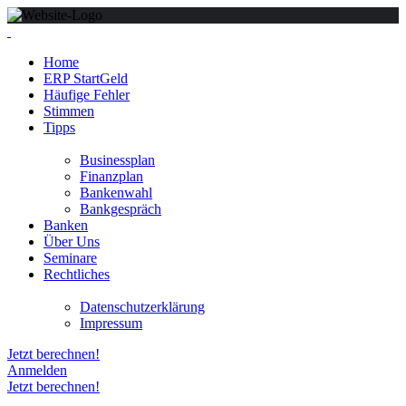
Home
ERP StartGeld
Häufige Fehler
Stimmen
Tipps
Businessplan
Finanzplan
Bankenwahl
Bankgespräch
Banken
Über Uns
Seminare
Rechtliches
Datenschutzerklärung
Impressum
Jetzt berechnen!
Anmelden
Jetzt berechnen!