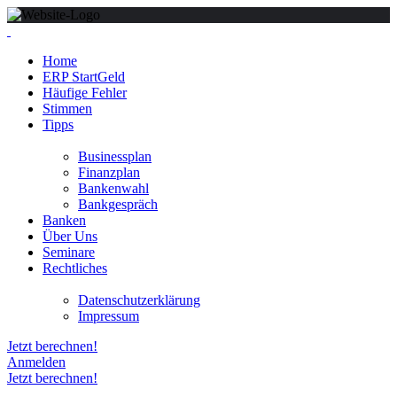
Home
ERP StartGeld
Häufige Fehler
Stimmen
Tipps
Businessplan
Finanzplan
Bankenwahl
Bankgespräch
Banken
Über Uns
Seminare
Rechtliches
Datenschutzerklärung
Impressum
Jetzt berechnen!
Anmelden
Jetzt berechnen!