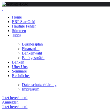
Home
ERP StartGeld
Häufige Fehler
Stimmen
Tipps
Businessplan
Finanzplan
Bankenwahl
Bankgespräch
Banken
Über Uns
Seminare
Rechtliches
Datenschutzerklärung
Impressum
Jetzt berechnen!
Anmelden
Jetzt berechnen!