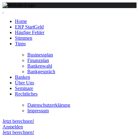
Home
ERP StartGeld
Häufige Fehler
Stimmen
Tipps
Businessplan
Finanzplan
Bankenwahl
Bankgespräch
Banken
Über Uns
Seminare
Rechtliches
Datenschutzerklärung
Impressum
Jetzt berechnen!
Anmelden
Jetzt berechnen!