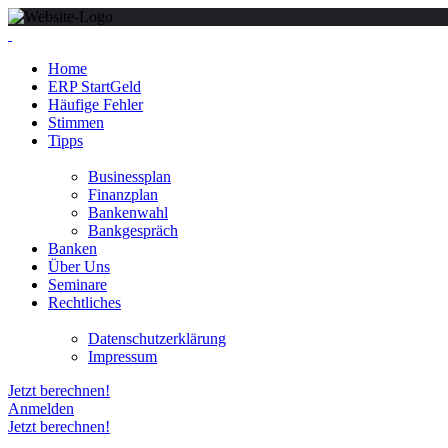
Home
ERP StartGeld
Häufige Fehler
Stimmen
Tipps
Businessplan
Finanzplan
Bankenwahl
Bankgespräch
Banken
Über Uns
Seminare
Rechtliches
Datenschutzerklärung
Impressum
Jetzt berechnen!
Anmelden
Jetzt berechnen!