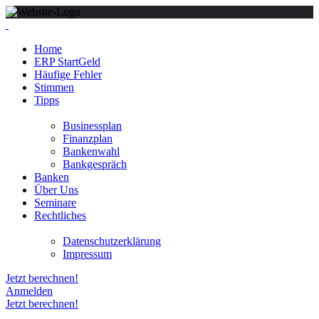
Home
ERP StartGeld
Häufige Fehler
Stimmen
Tipps
Businessplan
Finanzplan
Bankenwahl
Bankgespräch
Banken
Über Uns
Seminare
Rechtliches
Datenschutzerklärung
Impressum
Jetzt berechnen!
Anmelden
Jetzt berechnen!