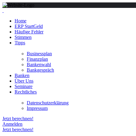
Home
ERP StartGeld
Häufige Fehler
Stimmen
Tipps
Businessplan
Finanzplan
Bankenwahl
Bankgespräch
Banken
Über Uns
Seminare
Rechtliches
Datenschutzerklärung
Impressum
Jetzt berechnen!
Anmelden
Jetzt berechnen!