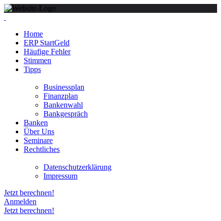
Home
ERP StartGeld
Häufige Fehler
Stimmen
Tipps
Businessplan
Finanzplan
Bankenwahl
Bankgespräch
Banken
Über Uns
Seminare
Rechtliches
Datenschutzerklärung
Impressum
Jetzt berechnen!
Anmelden
Jetzt berechnen!