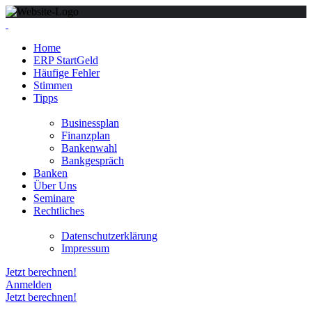
Home
ERP StartGeld
Häufige Fehler
Stimmen
Tipps
Businessplan
Finanzplan
Bankenwahl
Bankgespräch
Banken
Über Uns
Seminare
Rechtliches
Datenschutzerklärung
Impressum
Jetzt berechnen!
Anmelden
Jetzt berechnen!