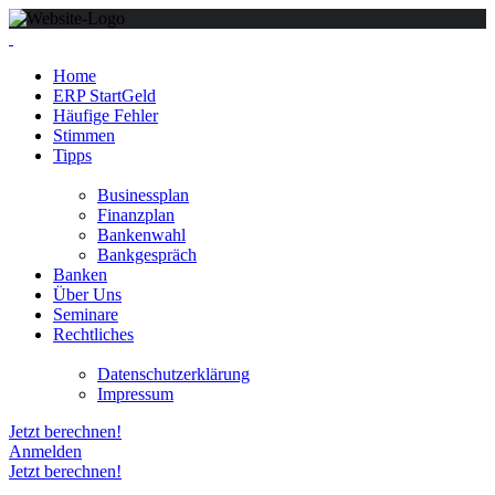
Home
ERP StartGeld
Häufige Fehler
Stimmen
Tipps
Businessplan
Finanzplan
Bankenwahl
Bankgespräch
Banken
Über Uns
Seminare
Rechtliches
Datenschutzerklärung
Impressum
Jetzt berechnen!
Anmelden
Jetzt berechnen!