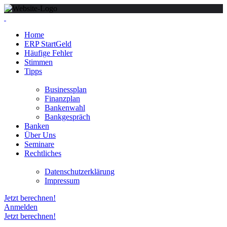
Home
ERP StartGeld
Häufige Fehler
Stimmen
Tipps
Businessplan
Finanzplan
Bankenwahl
Bankgespräch
Banken
Über Uns
Seminare
Rechtliches
Datenschutzerklärung
Impressum
Jetzt berechnen!
Anmelden
Jetzt berechnen!