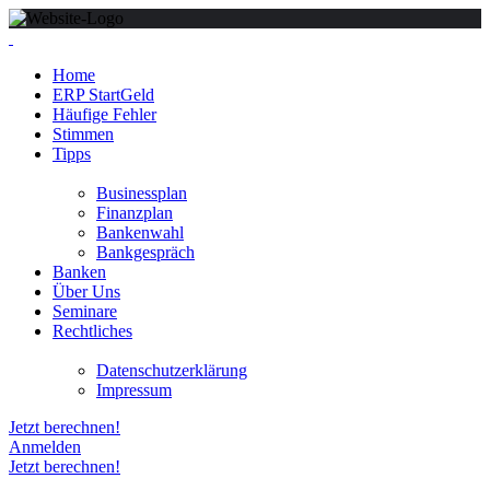
Home
ERP StartGeld
Häufige Fehler
Stimmen
Tipps
Businessplan
Finanzplan
Bankenwahl
Bankgespräch
Banken
Über Uns
Seminare
Rechtliches
Datenschutzerklärung
Impressum
Jetzt berechnen!
Anmelden
Jetzt berechnen!